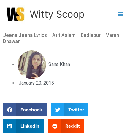
Skip
Witty Scoop
to
content
Jeena Jeena Lyrics – Atif Aslam – Badlapur – Varun
Dhawan
Sana Khan
January 20, 2015
S
S
Facebook
Twitter
h
h
a
a
S
S
LinkedIn
Reddit
r
r
h
h