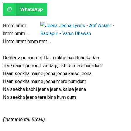
e
e
a
a
S
WhatsApp
o
o
r
r
h
n
n
e
e
a
Hmm hmm
f
t
o
o
r
hmm hmm …
a
w
n
n
e
Hmm hmm hmm mm …
c
i
l
r
o
e
t
i
e
n
Dehleez pe mere dil ki jo rakhe hain tune kadam
b
t
n
d
w
Tere naam pe meri zindagi, likh di mere humdum
o
e
k
d
h
Haan seekha maine jeena jeena kaise jeena
o
r
e
i
a
Haan seekha maine jeena mere humdum
k
d
t
t
Na seekha kabhi jeena jeena, kaise jeena
i
s
Na seekha jeena tere bina hum dum
n
a
p
p
(Instrumental Break)