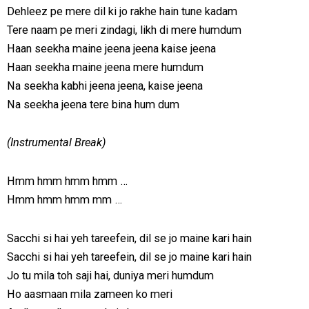
Dehleez pe mere dil ki jo rakhe hain tune kadam
Tere naam pe meri zindagi, likh di mere humdum
Haan seekha maine jeena jeena kaise jeena
Haan seekha maine jeena mere humdum
Na seekha kabhi jeena jeena, kaise jeena
Na seekha jeena tere bina hum dum
(Instrumental Break)
Hmm hmm hmm hmm …
Hmm hmm hmm mm …
Sacchi si hai yeh tareefein, dil se jo maine kari hain
Sacchi si hai yeh tareefein, dil se jo maine kari hain
Jo tu mila toh saji hai, duniya meri humdum
Ho aasmaan mila zameen ko meri